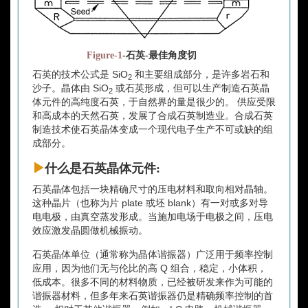
Figure-1
-石英-最佳角度切
石英的技术公式是 SiO
和主要组成部分，是许多岩石和
2
沙子。晶体由 SiO
或石英形成，但可以生产制造石英晶
2
体元件的高纯度石英，于自然界的量是很少的。 供应受限
和高成本的天然石英，发展了合成石英制造业。合成石英
制造技术使石英晶体变成一个现代电子生产不可或缺的组
成部分。
什么是石英晶体元件:
石英晶体包括一块精确尺寸的压电材料和取向相对晶轴。
这种晶片（也称为片 plate 或坯 blank）有一对或多对导
电电极，由真空蒸发形成。当施加电场于电极之间，压电
效应激发晶圆做机械振动。
石英晶体单位（通常称为晶体谐振器）广泛用于频率控制
应用，因为他们无与伦比的高 Q 组合，稳定，小体积，
低成本。很多不同的材料物质，已经被研发来作为可能的
谐振器材料，但多年来石英谐振器仍是精确频率控制的首