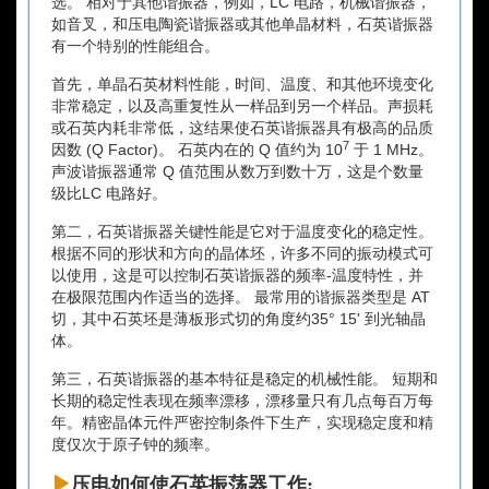
选。 相对于其他谐振器，例如，LC 电路，机械谐振器，
如音叉，和压电陶瓷谐振器或其他单晶材料，石英谐振器
有一个特别的性能组合。
首先，单晶石英材料性能，时间、温度、和其他环境变化
非常稳定，以及高重复性从一样品到另一个样品。声损耗
或石英内耗非常低，这结果使石英谐振器具有极高的品质
7
因数 (Q Factor)。 石英内在的 Q 值约为 10
于 1 MHz。
声波谐振器通常 Q 值范围从数万到数十万，这是个数量
级比LC 电路好。
第二，石英谐振器关键性能是它对于温度变化的稳定性。
根据不同的形状和方向的晶体坯，许多不同的振动模式可
以使用，这是可以控制石英谐振器的频率-温度特性，并
在极限范围内作适当的选择。 最常用的谐振器类型是 AT
切，其中石英坯是薄板形式切的角度约35° 15' 到光轴晶
体。
第三，石英谐振器的基本特征是稳定的机械性能。 短期和
长期的稳定性表现在频率漂移，漂移量只有几点每百万每
年。精密晶体元件严密控制条件下生产，实现稳定度和精
度仅次于原子钟的频率。
压电如何使石英振荡器工作: