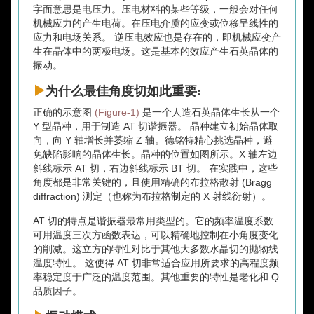
字面意思是电压力。压电材料的某些等级，一般会对任何
机械应力的产生电荷。在压电介质的应变或位移呈线性的
应力和电场关系。 逆压电效应也是存在的，即机械应变产
生在晶体中的两极电场。这是基本的效应产生石英晶体的
振动。
为什么最佳角度切如此重要:
正确的示意图
(Figure-1)
是一个人造石英晶体生长从一个
Y 型晶种，用于制造 AT 切谐振器。 晶种建立初始晶体取
向，向 Y 轴增长并萎缩 Z 轴。德铭特精心挑选晶种，避
免缺陷影响的晶体生长。晶种的位置如图所示。X 轴左边
斜线标示 AT 切，右边斜线标示 BT 切。 在实践中，这些
角度都是非常关键的，且使用精确的布拉格散射 (Bragg
diffraction) 测定（也称为布拉格制定的 X 射线衍射）。
AT 切的特点是谐振器最常用类型的。它的频率温度系数
可用温度三次方函数表达，可以精确地控制在小角度变化
的削减。这立方的特性对比于其他大多数水晶切的抛物线
温度特性。 这使得 AT 切非常适合应用所要求的高程度频
率稳定度于广泛的温度范围。其他重要的特性是老化和 Q
品质因子。