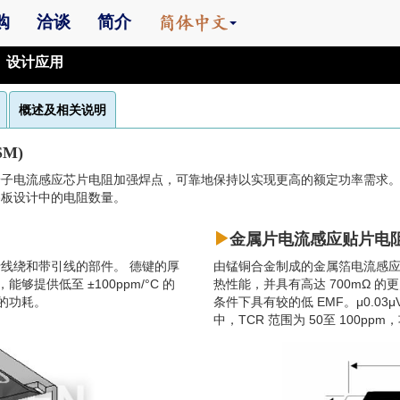
购
洽谈
简介
设计应用
概述及相关说明
M)
子电流感应芯片电阻加强焊点，可靠地保持以实现更高的额定功率需求。
路板设计中的电阻数量。
金属片电流感应贴片电阻器
线绕和带引线的部件。 德键的厚
由锰铜合金制成的金属箔电流感
够提供低至 ±100ppm/°C 的
热性能，并具有高达 700mΩ 的
瓦的功耗。
条件下具有较的低 EMF。μ0.03
中，TCR 范围为 50至 100pp