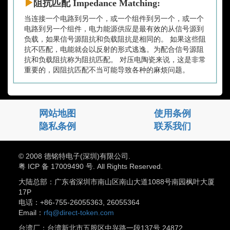
阻抗匹配 Impedance Matching:
当连接一个电路到另一个，或一个组件到另一个，或一个
电路到另一个组件，电力能源供应是最有效的从信号源到
负载，如果信号源阻抗和负载阻抗是相同的。 如果这些阻
抗不匹配，电能就会以反射的形式逃逸。为配合信号源阻
抗和负载阻抗称为阻抗匹配。 对压电陶瓷来说，这是非常
重要的，因阻抗匹配不当可能导致各种的麻烦问题。
网站地图
使用条例
隐私条例
联系我们
© 2008 德铭特电子(深圳)有限公司.
粤 ICP 备 17009490 号. All Rights Reserved.
大陆总部：广东省深圳市南山区南山大道1088号南园枫叶大厦
17P
电话：+86-755-26055363, 26055364
Email：
rfq@direct-token.com
台湾厂：台湾新北市五股区中兴路一段137号 24872