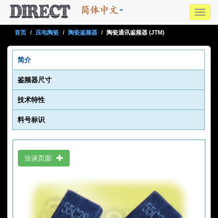
Toggl
navig
首页
压电陶瓷
陶瓷鉴频器
陶瓷通讯鉴频器 (JTM)
简介
鉴频器尺寸
技术特性
料号标识
洽谈页面