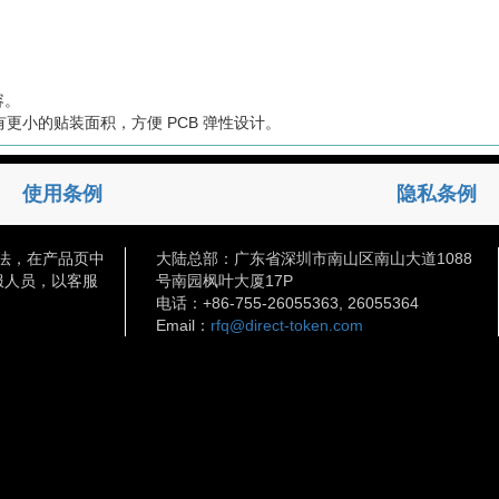
容。
，且有更小的贴装面积，方便 PCB 弹性设计。
使用条例
隐私条例
法，在产品页中
大陆总部：广东省深圳市南山区南山大道1088
服人员，以客服
号南园枫叶大厦17P
电话：+86-755-26055363, 26055364
Email：
rfq@direct-token.com