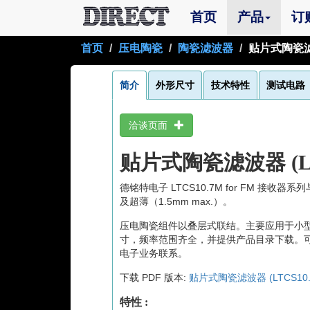
(current)
首页
产品
订
首页
压电陶瓷
陶瓷滤波器
贴片式陶瓷滤波
简介
外形尺寸
技术特性
测试电路
洽谈页面
贴片式陶瓷滤波器 (LT
德铭特电子 LTCS10.7M for FM 接收器系
及超薄（1.5mm max.）。
压电陶瓷组件以叠层式联结。主要应用于小
寸，频率范围齐全，并提供产品目录下载。
电子业务联系。
下载 PDF 版本:
贴片式陶瓷滤波器 (LTCS10.
特性 :