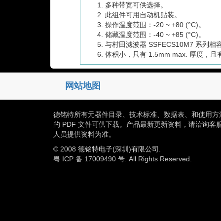
多种带宽可供选择。
此组件可用自动机贴装。
操作温度范围：-20 ~ +80 (°C)。
储藏温度范围：-40 ~ +85 (°C)。
与村田滤波器 SSFECS10M7 系列相
体积小，只有 1.5mm max. 厚度
网站地图
德铭特所有元器件目录、技术标准、数据表、和使用方
的 PDF 文件可供下载。产品最新更新资料，请洽询客
人员提供资料为准。
© 2008 德铭特电子(深圳)有限公司.
粤 ICP 备 17009490 号. All Rights Reserved.