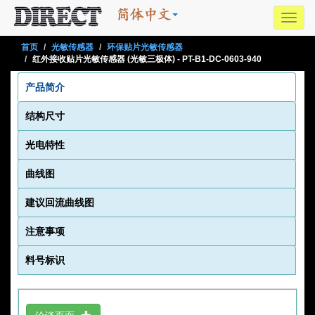
Toggl
navig
首页
光敏传感器
环保贴片光敏传感器
红外接收贴片光敏传感器 (光敏三极体) - PT-B1-DC-0603-940
产品简介
结构尺寸
光电特性
曲线图
建议回流曲线图
注意事项
料号标识