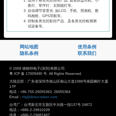
适用于各类光控照明产品: 如安防监控机、小
夜灯、草坪灯、太阳能灯等。
自动调节背景光: 如LCD、手机、照相机、数
码相框、GPS导航等。
控制各类光控影控产品、及各类光控检测测
试设备等。
网站地图
使用条例
隐私条例
联系我们
© 2008 德铭特电子(深圳)有限公司.
粤 ICP 备 17009490 号. All Rights Reserved.
大陆总部：广东省深圳市南山区南山大道1088号南园枫叶大厦
17P
电话：+86-755-26055363, 26055364
Email：
rfq@direct-token.com
台湾厂：台湾新北市五股区中兴路一段137号 24872
电话：+886-2-29810109
传真：+886-2-29887487