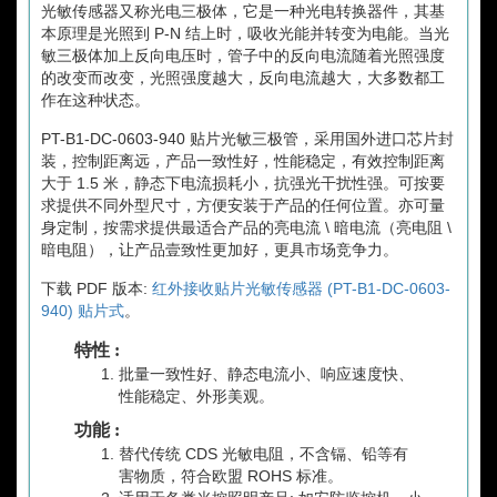
光敏传感器又称光电三极体，它是一种光电转换器件，其基
本原理是光照到 P-N 结上时，吸收光能并转变为电能。当光
敏三极体加上反向电压时，管子中的反向电流随着光照强度
的改变而改变，光照强度越大，反向电流越大，大多数都工
作在这种状态。
PT-B1-DC-0603-940 贴片光敏三极管，采用国外进口芯片封
装，控制距离远，产品一致性好，性能稳定，有效控制距离
大于 1.5 米，静态下电流损耗小，抗强光干扰性强。可按要
求提供不同外型尺寸，方便安装于产品的任何位置。亦可量
身定制，按需求提供最适合产品的亮电流 \ 暗电流（亮电阻 \
暗电阻），让产品壹致性更加好，更具市场竞争力。
下载 PDF 版本:
红外接收贴片光敏传感器 (PT-B1-DC-0603-
940) 贴片式
。
特性 :
批量一致性好、静态电流小、响应速度快、
性能稳定、外形美观。
功能 :
替代传统 CDS 光敏电阻，不含镉、铅等有
害物质，符合欧盟 ROHS 标准。