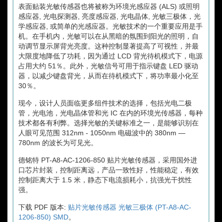
表面贴装光敏传感器也将被称为环境光感应器 (ALS) 或照明
感应器, 光电探测器, 亮度感应器, 光电晶体, 光敏三极体，光
学感应器, 或简单的光感应器。光敏技术的一个重要应用是手
机。在手机内，光敏可以在从黑暗的氛围到阳光的照明，自
动调节显示屏背光亮度。这种控制显著提高了可视性，并最
大限度地降低了功耗，因为通过 LCD 背光待机模式下，电源
占用大约 51％。此外，光敏信号可用于指示键盘 LED 驱动
器，以减少键盘背光，从而在待机模式下，将功率最小化至
30％。
现今，设计人员面临更多组件技术的选择，包括光电二极
管，光电池，光电晶体管和光 IC 在内的环境光传感器，每种
技术都各有利弊。选择光敏的关键标准之一，是能够识别在
人眼可见范围 312nm - 1050nm 电磁波中的 380nm —
780nm 的波长为可见光。
德铭特 PT-A8-AC-1206-850 贴片光敏传感器，采用国外进
口芯片封装，控制距离远，产品一致性好，性能稳定，有效
控制距离大于 1.5 米，静态下电流损耗小，抗强光干扰性
强。
下载 PDF 版本:
贴片光敏传感器 光敏三极体 (PT-A8-AC-
1206-850) SMD
。