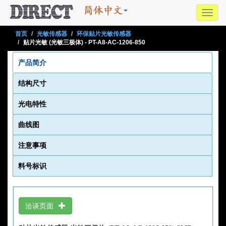
Toggl
navig
首页
光敏传感器
环保贴片光敏传感器
贴片光敏 (光敏三极体) - PT-A8-AC-1206-850
产品简介
结构尺寸
光电特性
曲线图
注意事项
料号标识
洽谈页面