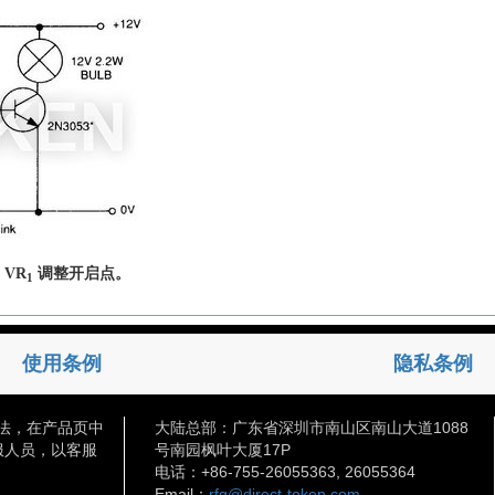
VR
调整开启点。
1
使用条例
隐私条例
法，在产品页中
大陆总部：广东省深圳市南山区南山大道1088
服人员，以客服
号南园枫叶大厦17P
电话：+86-755-26055363, 26055364
Email：
rfq@direct-token.com