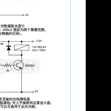
 对数摄影光度计
= 200kΩ 预设为两个重叠范围。
应精确的仪表)。
非常灵敏的光电继电器
器通电) 并入平衡桥和运算放大器。
GM) 可以互换用于反向功能。