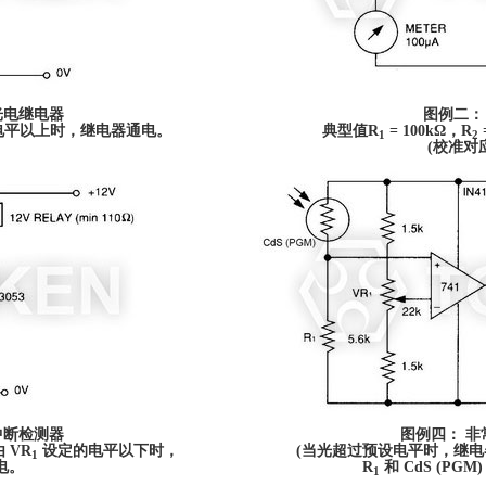
光电继电器
图例二：
电平以上时，继电器通电。
典型值R
= 100kΩ，R
1
2
(校准对
中断检测器
图例四： 
 VR
设定的电平以下时，
(当光超过预设电平时，继电
1
电。
R
和 CdS (P
1