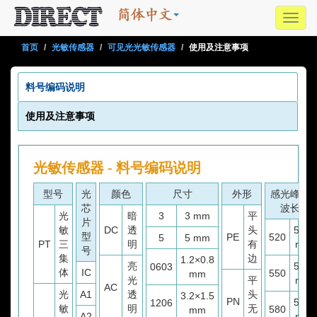
Toggl
navig
首页
光敏传感器
可见光光敏传感器
使用及注意事项
料号编码说明
使用及注意事项
光敏传感器 - 料号编码说明
型号
光
颜色
尺寸
外形
感光峰值
芯
波长
光
暗
3
3 mm
平
片
敏
DC
透
头
520
型
PE
520
5
5 mm
PT
三
明
有
nm
号
集
边
1.2×0.8
亮
550
0603
体
IC
550
mm
光
平
nm
AC
光
A1
透
头
3.2×1.5
PN
580
1206
敏
明
无
580
mm
A2
nm