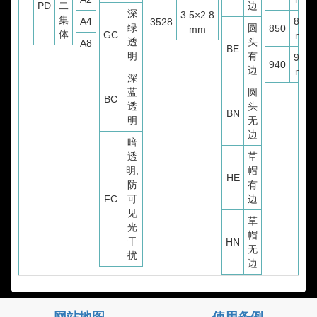
PD
二
边
深
3.5×2.8
集
A4
850
3528
绿
圆
850
mm
体
GC
nm
透
头
A8
BE
明
有
940
940
边
nm
深
蓝
圆
BC
透
头
BN
明
无
边
暗
透
草
明,
帽
HE
防
有
FC
可
边
见
草
光
帽
干
HN
无
扰
边