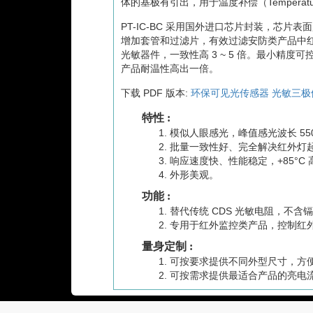
体的基极有引出，用于温度补偿（Temperatur
PT-IC-BC 采用国外进口芯片封装，芯
增加套管和过滤片，有效过滤安防类产品中
光敏器件，一致性高 3 ~ 5 倍。最小精
产品耐温性高出一倍。
下载 PDF 版本:
环保可见光传感器 光敏三极体 (
特性 :
模似人眼感光，峰值感光波长 550
批量一致性好、完全解决红外灯
响应速度快、性能稳定，+85°C 高
外形美观。
功能 :
替代传统 CDS 光敏电阻，不含
专用于红外监控类产品，控制红
量身定制 :
可按要求提供不同外型尺寸，方
可按需求提供最适合产品的亮电流