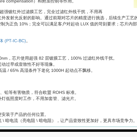
e compensation）和附加控制等作用。
片表面超强镀红外过滤膜工艺，完全过滤红外线干扰，不用再
红外发射光反射的影响。通过前期对芯片的精度进行挑选，后续生产工艺
度可控制为正负 10%；完全可以满足客户对起动 LUX 值的苛刻要求；芯
PT-IC-BC)
。
nm，芯片使用超强 82 层镀膜工艺，100% 过滤红外线干扰。
起动过早或壹致性不好等现像。
温 / 65% 高湿条件下老化 1000H 起动点不飘移。
镉、铅等有害物质，符合欧盟 ROHS 标准。
外灯低照度时工作，不用加套管、滤光片。
便安装于产品的任何位置。
 \ 暗电流（亮电阻 \ 暗电阻），让产品壹致性更加好，更具市场竞争力