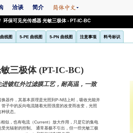
购
洽谈
简介
环保可见光传感器 光敏三极体 - PT-IC-BC
E 曲线图
5-PE 曲线图
5-PN 曲线图
注意事项
料号标识
极体 (PT-IC-BC)
先进镀红外过滤膜工艺，耐高温，一致
换器件，其基本原理是光照到P-N结上时，吸收光能并
，管子中的反向电流随着光照强度的改变而改变，光照
这种状态。
通三极体相似，也有电流（Current）放大作用，只是它的集电
也受光辐射的控制。 通常基极不引出，但一些光敏三极