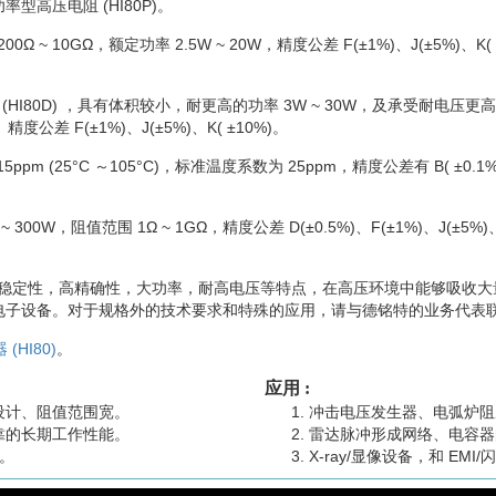
功率型高压电阻 (HI80P)。
Ω ~ 10GΩ，额定功率 2.5W ~ 20W，精度公差 F(±1%)、J(±5%)、K(
 (HI80D) ，具有体积较小，耐更高的功率 3W ~ 30W，及承受耐电压
精度公差 F(±1%)、J(±5%)、K( ±10%)。
pm (25°C ～105°C)，标准温度系数为 25ppm，精度公差有 B( ±0.1%)
 300W，阻值范围 1Ω ~ 1GΩ，精度公差 D(±0.5%)、F(±1%)、J(±5%
具有高稳定性，高精确性，大功率，耐高电压等特点，在高压环境中能够吸收
电子设备。对于规格外的技术要求和特殊的应用，请与德铭特的业务代表
HI80)
。
应用 :
设计、阻值范围宽。
冲击电压发生器、电弧炉阻
靠的长期工作性能。
雷达脉冲形成网络、电容器
令。
X-ray/显像设备，和 EMI