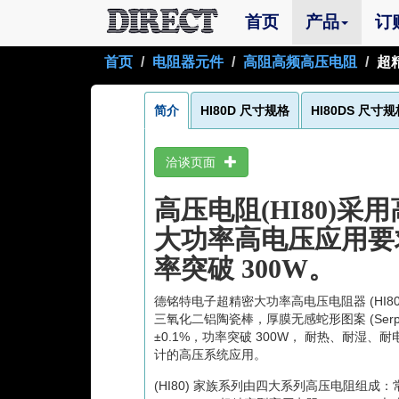
(current)
首页
产品
订
首页
电阻器元件
高阻高频高压电阻
超精
简介
HI80D 尺寸规格
HI80DS 尺寸
洽谈页面
高压电阻(HI80)
大功率高电压应用要求
率突破 300W。
德铭特电子超精密大功率高电压电阻器 (HI80
三氧化二铝陶瓷棒，厚膜无感蛇形图案 (Serpent
±0.1%，功率突破 300W， 耐热、耐
计的高压系统应用。
(HI80) 家族系列由四大系列高压电阻组成：