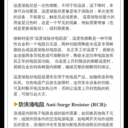
温度保险丝是一次性熔断。不同于恒温器，温下降时，本
身可自动重置。温度保险丝更像是电子保险丝：单次使用
的设备，不能复位，触发后必须更换。 温度保险丝最大的
用途是过热时，这是一个罕见的现象，例如需要维修（也
就是更换保险丝），或到期更换。
德铭特提供“温度保险丝电阻器”，温度热熔断是一种可熔
性合金和一个电阻分压器，两种功能用陶瓷水泥及专用树
脂组合成温度保险丝电阻器。 在正常工作温度下，易熔合
金连接两条导线形成可熔断组件，陶瓷水泥功率电阻发挥
其正常的电阻器功能。 当温度上升到预设的熔断温度时，
易熔合金在特殊树脂内熔断，确保完整的熔断得到保证。
温度保险丝电阻器通常应用于热电器产品，如咖啡壶和电
吹风。当热电器产品发生故障时，这些安全设备的功能，
可及时断开电流加热元件，否则让温度上升到危险的程
度，可能引起火灾。
防浪涌电阻 Anti-Surge Resistor (RCR):
浪涌是内部电子电路造成的操作因素，如切换其他电子元
件；或因外部条件的交流电源电源，如电网开关动作或附
近的雷击，浪涌的冲击常直接向配电系统或附近的地面发