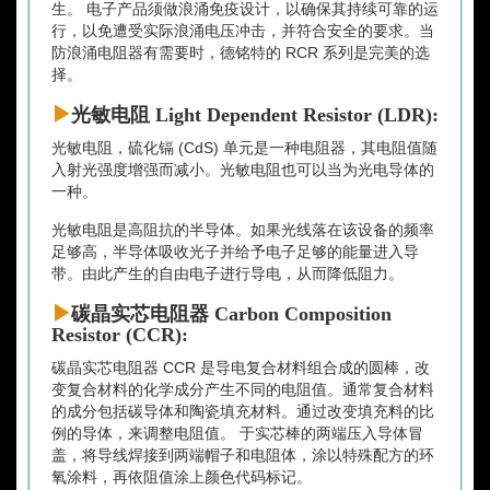
生。 电子产品须做浪涌免疫设计，以确保其持续可靠的运
行，以免遭受实际浪涌电压冲击，并符合安全的要求。当
防浪涌电阻器有需要时，德铭特的 RCR 系列是完美的选
择。
光敏电阻 Light Dependent Resistor (LDR):
光敏电阻，硫化镉 (CdS) 单元是一种电阻器，其电阻值随
入射光强度增强而减小。光敏电阻也可以当为光电导体的
一种。
光敏电阻是高阻抗的半导体。如果光线落在该设备的频率
足够高，半导体吸收光子并给予电子足够的能量进入导
带。由此产生的自由电子进行导电，从而降低阻力。
碳晶实芯电阻器 Carbon Composition
Resistor (CCR):
碳晶实芯电阻器 CCR 是导电复合材料组合成的圆棒，改
变复合材料的化学成分产生不同的电阻值。通常复合材料
的成分包括碳导体和陶瓷填充材料。通过改变填充料的比
例的导体，来调整电阻值。 于实芯棒的两端压入导体冒
盖，将导线焊接到两端帽子和电阻体，涂以特殊配方的环
氧涂料，再依阻值涂上颜色代码标记。