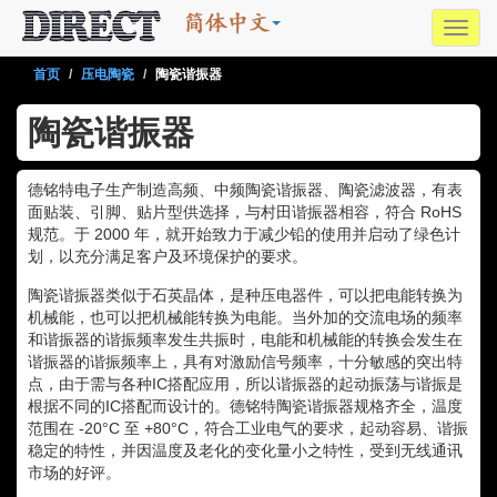
Toggl
navig
首页
压电陶瓷
陶瓷谐振器
陶瓷谐振器
德铭特电子生产制造高频、中频陶瓷谐振器、陶瓷滤波器，有表
面贴装、引脚、贴片型供选择，与村田谐振器相容，符合 RoHS
规范。于 2000 年，就开始致力于减少铅的使用并启动了绿色计
划，以充分满足客户及环境保护的要求。
陶瓷谐振器类似于石英晶体，是种压电器件，可以把电能转换为
机械能，也可以把机械能转换为电能。当外加的交流电场的频率
和谐振器的谐振频率发生共振时，电能和机械能的转换会发生在
谐振器的谐振频率上，具有对激励信号频率，十分敏感的突出特
点，由于需与各种IC搭配应用，所以谐振器的起动振荡与谐振是
根据不同的IC搭配而设计的。德铭特陶瓷谐振器规格齐全，温度
范围在 -20°C 至 +80°C，符合工业电气的要求，起动容易、谐振
稳定的特性，并因温度及老化的变化量小之特性，受到无线通讯
市场的好评。