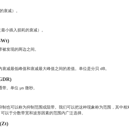
耗的衰减）。
（最小插入损耗的衰减）。
BWt)
带被发现的两边之间。
衰减最低峰值和衰减最大峰值之间的差值。单位是分贝 dB。
GDR)
。单位 μs 微秒。
抑制也可以称为抑制范围或阻带。我们可以把这种现象称为范围，其中相
的，可以于分数带宽和波形因素的范围内广泛选择。
(Zt)