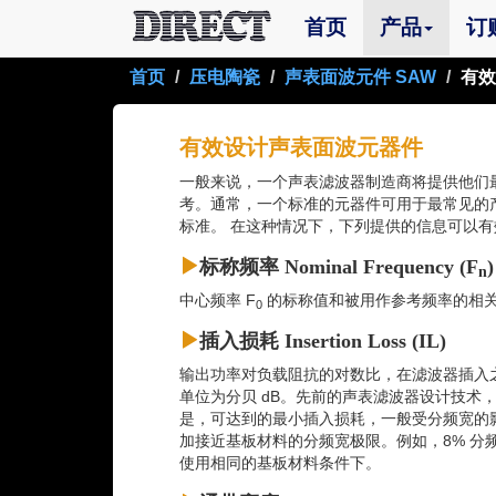
(current)
首页
产品
订
首页
压电陶瓷
声表面波元件 SAW
有效
有效设计声表面波元器件
一般来说，一个声表滤波器制造商将提供他们
考。通常，一个标准的元器件可用于最常见的
标准。 在这种情况下，下列提供的信息可以
标称频率 Nominal Frequency (F
)
n
中心频率 F
的标称值和被用作参考频率的相关
0
插入损耗 Insertion Loss (IL)
输出功率对负载阻抗的对数比，在滤波器插入
单位为分贝 dB。先前的声表滤波器设计技术，
是，可达到的最小插入损耗，一般受分频宽的
加接近基板材料的分频宽极限。例如，8% 分频
使用相同的基板材料条件下。