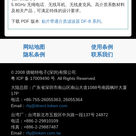
5.8GHz 无绳电话、无线耳机、无线麦克风。高介质系数材料
及相关产品，可满足特殊的设计要求。
下载 PDF 版本:
贴片带通介质滤波器 DF-B 系列
。
网站地图
使用条例
隐私条例
联系我们
© 2008 德铭特电子(深圳)有限公司.
粤 ICP 备 17009490 号. All Rights Reserved.
大陆总部：广东省深圳市南山区南山大道1088号南园枫叶大厦
17P
电话：+86-755-26055363, 26055364
Email：
rfq@direct-token.com
台湾厂：台湾新北市五股区中兴路一段137号 24872
电话：+886-2-29810109
传真：+886-2-29887487
Email：
rfq@token.com.tw