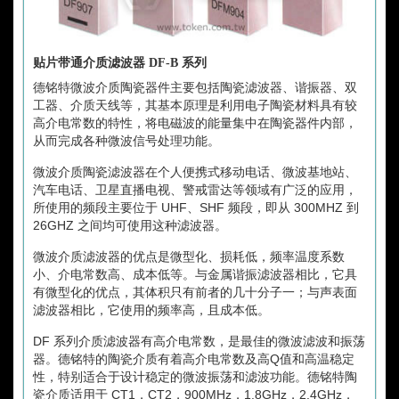
贴片带通介质滤波器 DF-B 系列
德铭特微波介质陶瓷器件主要包括陶瓷滤波器、谐振器、双
工器、介质天线等，其基本原理是利用电子陶瓷材料具有较
高介电常数的特性，将电磁波的能量集中在陶瓷器件内部，
从而完成各种微波信号处理功能。
微波介质陶瓷滤波器在个人便携式移动电话、微波基地站、
汽车电话、卫星直播电视、警戒雷达等领域有广泛的应用，
所使用的频段主要位于 UHF、SHF 频段，即从 300MHZ 到
26GHZ 之间均可使用这种滤波器。
微波介质滤波器的优点是微型化、损耗低，频率温度系数
小、介电常数高、成本低等。与金属谐振滤波器相比，它具
有微型化的优点，其体积只有前者的几十分子一；与声表面
滤波器相比，它使用的频率高，且成本低。
DF 系列介质滤波器有高介电常数，是最佳的微波滤波和振荡
器。德铭特的陶瓷介质有着高介电常数及高Q值和高温稳定
性，特别适合于设计稳定的微波振荡和滤波功能。德铭特陶
瓷介质适用于 CT1，CT2，900MHz，1.8GHz，2.4GHz，