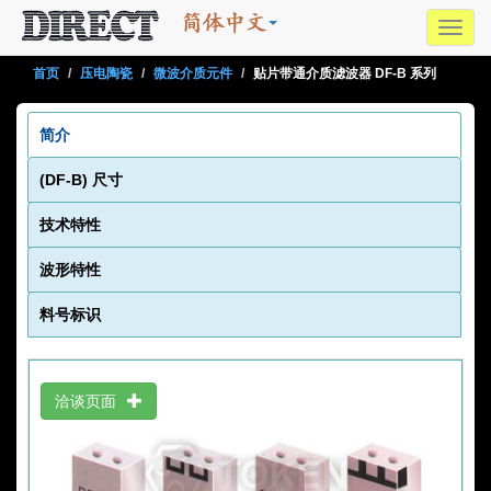
Toggl
navig
首页
压电陶瓷
微波介质元件
贴片带通介质滤波器 DF-B 系列
简介
(DF-B) 尺寸
技术特性
波形特性
料号标识
洽谈页面