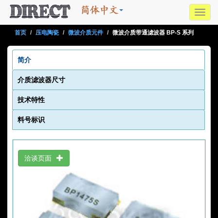
Toggl
navig
首页
压电陶瓷
微波介质元件
微波介质带通滤波器 BP-S 系列
简介
介质滤波器尺寸
技术特性
料号标识
洽谈页面