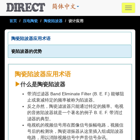
Toggl
navig
首页
压电陶瓷
陶瓷陷波器
设计应用
陶瓷陷波器应用术语
瓷陷波器的优势
陶瓷陷波器应用术语
什么是陶瓷陷波器
带消过滤器 Band Eliminate Filter (B. E. F.) 能够阻
止或衰减特定的频率被称为陷波器。
反之亦然，陶瓷滤波器只能通过特定的频率。电视
的音效陷波器就是一个著名的例子 B. E. F. 带消过
滤器的典型。
电视机的视频信号用在图像信号振幅电路，视频信
号后的检测块，陶瓷谐振器从这里插入组成陷波器
电路，用以消除视频信号中声音信号杂讯。